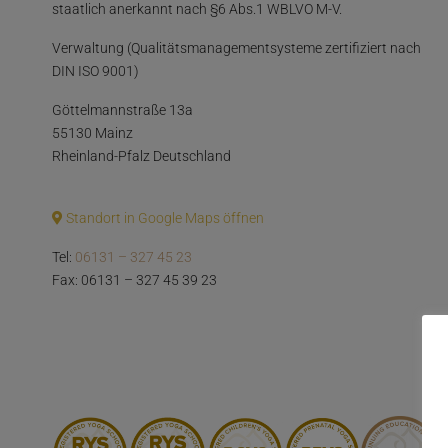
staatlich anerkannt nach §6 Abs.1 WBLVO M-V.
Verwaltung (Qualitätsmanagementsysteme zertifiziert nach
DIN ISO 9001)
Göttelmannstraße 13a
55130 Mainz
Rheinland-Pfalz Deutschland
Standort in Google Maps öffnen
Tel:
06131 – 327 45 23
Fax: 06131 – 327 45 39 23