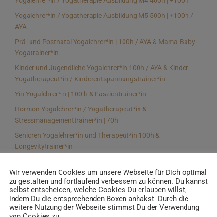
Yogalehrer*in / Yogatherapie Ausbildung M4 400h | +100h
Yogalehrer*in / Yogatherapie Ausbildung M5 500h | +100h /
AYA
Prä- und Postnatal Yogalehrer*in | 100h / AYA & Mama-Baby-
Yogatrainer*in
Kinder und Jugendliche Yogalehrer*in 100h / AYA & Kinder
Yogatherapeut*in / Kinderentspannungstrainer*in
Yin Yogalehrer*in | 100 h & Faszientrainer*in
Hormon Yogalehrer*in / Yogatherapeut*in &
Stressmanagementtrainer*in | 70h
Senioren Yogalehrer*in und Therapeut*in 100h &
Longevitytrainer*in
Business Yogalehrer*in | 100h & Burnoutpräventionstrainer*in
Wir verwenden Cookies um unsere Webseite für Dich optimal
Meditationsleiter*in | 50h & Achtsamkeitstrainer*in
zu gestalten und fortlaufend verbessern zu können. Du kannst
selbst entscheiden, welche Cookies Du erlauben willst,
Yoga Alignmenttrainer*in | 40h
indem Du die entsprechenden Boxen anhakst. Durch die
Yoga Hilfsmitteltrainer*in Ausbildung | 10 h
weitere Nutzung der Webseite stimmst Du der Verwendung
von Cookies zu.