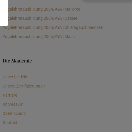
Yogalehrerausbildung 200h/AYA | Mallorca
Yogalehrerausbildung 200h/AYA | Ostsee
Yogalehrerausbildung 200h/AYA | Chiemgau/Chiemsee
Yogalehrerausbildung 200h/AYA | Mainz
Die Akademie
Unser Leitbild
Unsere Zertifizierungen
Karriere
Impressum
Datenschutz
Kontakt