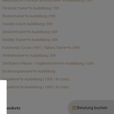
Medizinische*r Fitness- & Rehatrainer*in Ausbildung | 50h
Personal Trainer*in Ausbildung | 70h
Rückentrainer*in Ausbildung | 30h
Faszien-Coach Ausbildung | 30h
Seniorentrainer*in Ausbildung | 30h
Mobility Trainer*in Ausbildung | 30h
Functional / Cross / HIIT / Tabata Trainer*in | 50h
Athletiktrainer*in Ausbildung | 30h
Zertifizierte Pilates- / Yogilatestrainer*in Ausbildung | 100h
Ernährungsberater*in Ausbildung
Yogalehrer*in Ausbildung | 100h / B-Lizenz
Yogalehrer*in Ausbildung | 100h / A-Lizenz
Standorte
Beratung buchen