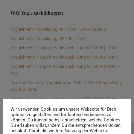
WAY Yoga Ausbildungen
Yogalehrer*in Ausbildung M1 | 100h / AYA + Modul 2
Yogalehrer*in Ausbildung M2 200h / AYA
Yogalehrer*in / Yogatherapie Ausbildung M3 300h | +100h
Yogalehrer*in / Yogatherapie Ausbildung M4 400h | +100h
Yogalehrer*in / Yogatherapie Ausbildung M5 500h | +100h /
AYA
Prä- und Postnatal Yogalehrer*in | 100h / AYA & Mama-Baby-
Yogatrainer*in
Kinder und Jugendliche Yogalehrer*in 100h / AYA & Kinder
Yogatherapeut*in / Kinderentspannungstrainer*in
Wir verwenden Cookies um unsere Webseite für Dich
optimal zu gestalten und fortlaufend verbessern zu
Yin Yogalehrer*in | 100 h & Faszientrainer*in
können. Du kannst selbst entscheiden, welche Cookies
Hormon Yogalehrer*in / Yogatherapeut*in &
Du erlauben willst, indem Du die entsprechenden Boxen
anhakst. Durch die weitere Nutzung der Webseite
Beratung buchen
Stressmanagementtrainer*in | 70h