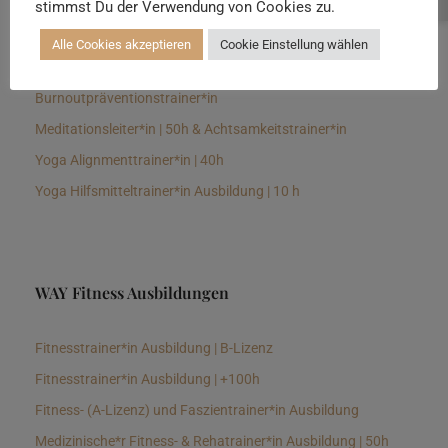
stimmst Du der Verwendung von Cookies zu.
Senioren Yogalehrer*in und Therapeut*in 100h &
Longevitytrainer*in
Alle Cookies akzeptieren
Cookie Einstellung wählen
Business Yogalehrer*in | 100h &
Burnoutpräventionstrainer*in
Meditationsleiter*in | 50h & Achtsamkeitstrainer*in
Yoga Alignmenttrainer*in | 40h
Yoga Hilfsmitteltrainer*in Ausbildung | 10 h
WAY Fitness Ausbildungen
Fitnesstrainer*in Ausbildung | B-Lizenz
Fitnesstrainer*in Ausbildung | +100h
Fitness- (A-Lizenz) und Faszientrainer*in Ausbildung
Medizinische*r Fitness- & Rehatrainer*in Ausbildung | 50h