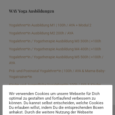
WAY Yoga Ausbildungen
Yogalehrer*in Ausbildung M1 | 100h / AYA + Modul 2
Yogalehrer*in Ausbildung M2 200h / AYA
Yogalehrer*in / Yogatherapie Ausbildung M3 300h | +100h
Yogalehrer*in / Yogatherapie Ausbildung M4 400h | +100h
Yogalehrer*in / Yogatherapie Ausbildung M5 500h | +100h /
AYA
Prä- und Postnatal Yogalehrer*in | 100h / AYA & Mama-Baby-
Yogatrainer*in
Kinder und Jugendliche Yogalehrer*in 100h / AYA & Kinder
Yogatherapeut*in / Kinderentspannungstrainer*in
Wir verwenden Cookies um unsere Webseite für Dich
optimal zu gestalten und fortlaufend verbessern zu
Yin Yogalehrer*in | 100 h & Faszientrainer*in
können. Du kannst selbst entscheiden, welche Cookies
Hormon Yogalehrer*in / Yogatherapeut*in &
Du erlauben willst, indem Du die entsprechenden Boxen
anhakst. Durch die weitere Nutzung der Webseite
Beratung buchen
Stressmanagementtrainer*in | 70h