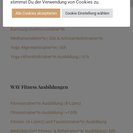
stimmst Du der Verwendung von Cookies zu.
Senioren Yogalehrer*in und Therapeut*in 100h &
Longevitytrainer*in
Alle Cookies akzeptieren
Cookie Einstellung wählen
Business Yogalehrer*in | 100h &
Burnoutpräventionstrainer*in
Meditationsleiter*in | 50h & Achtsamkeitstrainer*in
Yoga Alignmenttrainer*in | 40h
Yoga Hilfsmitteltrainer*in Ausbildung | 10 h
WAY Fitness Ausbildungen
Fitnesstrainer*in Ausbildung | B-Lizenz
Fitnesstrainer*in Ausbildung | +100h
Fitness- (A-Lizenz) und Faszientrainer*in Ausbildung
Medizinische*r Fitness- & Rehatrainer*in Ausbildung | 50h