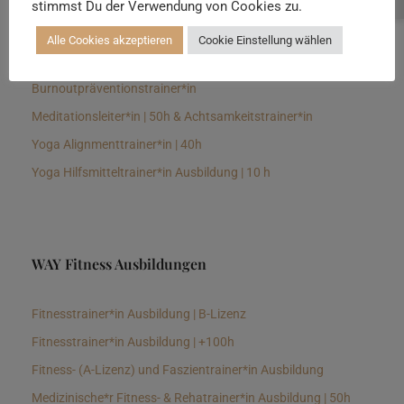
stimmst Du der Verwendung von Cookies zu.
Senioren Yogalehrer*in und Therapeut*in 100h &
Longevitytrainer*in
Alle Cookies akzeptieren
Cookie Einstellung wählen
Business Yogalehrer*in | 100h &
Burnoutpräventionstrainer*in
Meditationsleiter*in | 50h & Achtsamkeitstrainer*in
Yoga Alignmenttrainer*in | 40h
Yoga Hilfsmitteltrainer*in Ausbildung | 10 h
WAY Fitness Ausbildungen
Fitnesstrainer*in Ausbildung | B-Lizenz
Fitnesstrainer*in Ausbildung | +100h
Fitness- (A-Lizenz) und Faszientrainer*in Ausbildung
Medizinische*r Fitness- & Rehatrainer*in Ausbildung | 50h