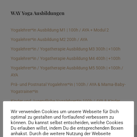
WAY Yoga Ausbildungen
Yogalehrer*in Ausbildung M1 | 100h / AYA + Modul 2
Yogalehrer*in Ausbildung M2 200h / AYA
Yogalehrer*in / Yogatherapie Ausbildung M3 300h | +100h
Yogalehrer*in / Yogatherapie Ausbildung M4 400h | +100h
Yogalehrer*in / Yogatherapie Ausbildung M5 500h | +100h /
AYA
Prä- und Postnatal Yogalehrer*in | 100h / AYA & Mama-Baby-
Yogatrainer*in
Kinder und Jugendliche Yogalehrer*in 100h / AYA & Kinder
Yogatherapeut*in / Kinderentspannungstrainer*in
Wir verwenden Cookies um unsere Webseite für Dich
optimal zu gestalten und fortlaufend verbessern zu
Yin Yogalehrer*in | 100 h & Faszientrainer*in
können. Du kannst selbst entscheiden, welche Cookies
Hormon Yogalehrer*in / Yogatherapeut*in &
Du erlauben willst, indem Du die entsprechenden Boxen
anhakst. Durch die weitere Nutzung der Webseite
Beratung buchen
Stressmanagementtrainer*in | 70h