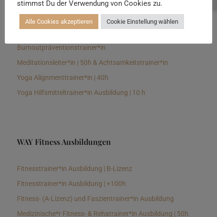
stimmst Du der Verwendung von Cookies zu.
Senioren Yogalehrer*in und Therapeut*in 100h &
Longevitytrainer*in
Alle Cookies akzeptieren
Cookie Einstellung wählen
Business Yogalehrer*in | 100h &
Burnoutpräventionstrainer*in
Meditationsleiter*in | 50h & Achtsamkeitstrainer*in
Yoga Alignmenttrainer*in | 40h
Yoga Hilfsmitteltrainer*in Ausbildung | 10 h
WAY Fitness Ausbildungen
Fitnesstrainer*in Ausbildung | B-Lizenz
Fitnesstrainer*in Ausbildung | +100h
Fitness- (A-Lizenz) und Faszientrainer*in Ausbildung
Medizinische*r Fitness- & Rehatrainer*in Ausbildung | 50h