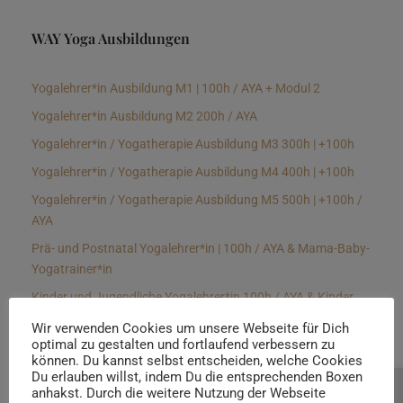
WAY Yoga Ausbildungen
Yogalehrer*in Ausbildung M1 | 100h / AYA + Modul 2
Yogalehrer*in Ausbildung M2 200h / AYA
Yogalehrer*in / Yogatherapie Ausbildung M3 300h | +100h
Yogalehrer*in / Yogatherapie Ausbildung M4 400h | +100h
Yogalehrer*in / Yogatherapie Ausbildung M5 500h | +100h /
AYA
Prä- und Postnatal Yogalehrer*in | 100h / AYA & Mama-Baby-
Yogatrainer*in
Kinder und Jugendliche Yogalehrer*in 100h / AYA & Kinder
Yogatherapeut*in / Kinderentspannungstrainer*in
Wir verwenden Cookies um unsere Webseite für Dich
optimal zu gestalten und fortlaufend verbessern zu
Yin Yogalehrer*in | 100 h & Faszientrainer*in
können. Du kannst selbst entscheiden, welche Cookies
Hormon Yogalehrer*in / Yogatherapeut*in &
Du erlauben willst, indem Du die entsprechenden Boxen
anhakst. Durch die weitere Nutzung der Webseite
Beratung buchen
Stressmanagementtrainer*in | 70h