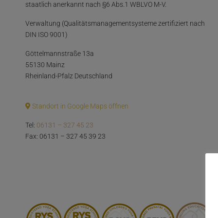
staatlich anerkannt nach §6 Abs.1 WBLVO M-V.
Verwaltung (Qualitätsmanagementsysteme zertifiziert nach
DIN ISO 9001)
Göttelmannstraße 13a
55130 Mainz
Rheinland-Pfalz Deutschland
Standort in Google Maps öffnen
Tel:
06131 – 327 45 23
Fax: 06131 – 327 45 39 23