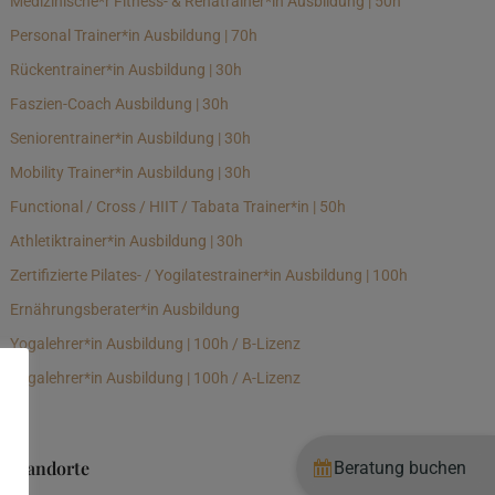
Medizinische*r Fitness- & Rehatrainer*in Ausbildung | 50h
Personal Trainer*in Ausbildung | 70h
Rückentrainer*in Ausbildung | 30h
Faszien-Coach Ausbildung | 30h
Seniorentrainer*in Ausbildung | 30h
Mobility Trainer*in Ausbildung | 30h
Functional / Cross / HIIT / Tabata Trainer*in | 50h
Athletiktrainer*in Ausbildung | 30h
Zertifizierte Pilates- / Yogilatestrainer*in Ausbildung | 100h
Ernährungsberater*in Ausbildung
Yogalehrer*in Ausbildung | 100h / B-Lizenz
Yogalehrer*in Ausbildung | 100h / A-Lizenz
Standorte
Beratung buchen