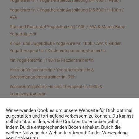
Yogalehrer*in / Yogatherapie Ausbildung M4 400h | +100h
Yogalehrer*in / Yogatherapie Ausbildung M5 500h | +100h /
AYA
Prä- und Postnatal Yogalehrer*in | 100h / AYA & Mama-Baby-
Yogatrainer*in
Kinder und Jugendliche Yogalehrer*in 100h / AYA & Kinder
Yogatherapeut*in / Kinderentspannungstrainer*in
Yin Yogalehrer*in | 100 h & Faszientrainer*in
Hormon Yogalehrer*in / Yogatherapeut*in &
Stressmanagementtrainer*in | 70h
Senioren Yogalehrer*in und Therapeut*in 100h &
Longevitytrainer*in
Business Yogalehrer*in | 100h & Burnoutpräventionstrainer*in
Wir verwenden Cookies um unsere Webseite für Dich optimal
Meditationsleiter*in | 50h & Achtsamkeitstrainer*in
zu gestalten und fortlaufend verbessern zu können. Du kannst
selbst entscheiden, welche Cookies Du erlauben willst,
Yoga Alignmenttrainer*in | 40h
indem Du die entsprechenden Boxen anhakst. Durch die
Yoga Hilfsmitteltrainer*in Ausbildung | 10 h
weitere Nutzung der Webseite stimmst Du der Verwendung
von Cookies zu.