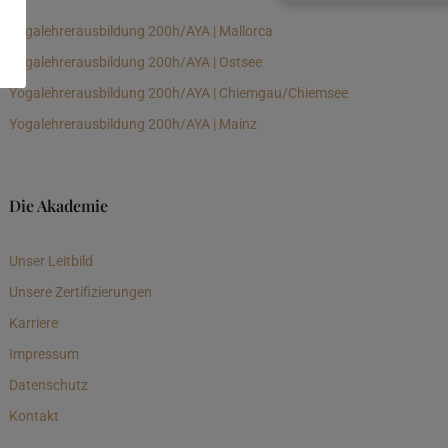
Yogalehrerausbildung 200h/AYA | Mallorca
Yogalehrerausbildung 200h/AYA | Ostsee
Yogalehrerausbildung 200h/AYA | Chiemgau/Chiemsee
Yogalehrerausbildung 200h/AYA | Mainz
Die Akademie
Unser Leitbild
Unsere Zertifizierungen
Karriere
Impressum
Datenschutz
Kontakt