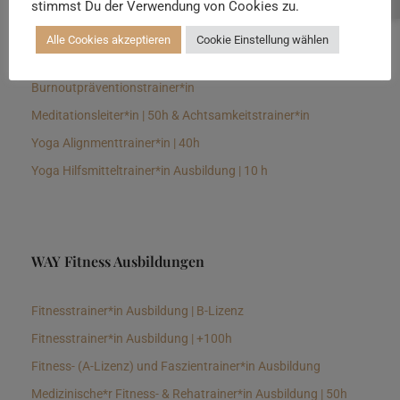
stimmst Du der Verwendung von Cookies zu.
Senioren Yogalehrer*in und Therapeut*in 100h &
Longevitytrainer*in
Alle Cookies akzeptieren
Cookie Einstellung wählen
Business Yogalehrer*in | 100h &
Burnoutpräventionstrainer*in
Meditationsleiter*in | 50h & Achtsamkeitstrainer*in
Yoga Alignmenttrainer*in | 40h
Yoga Hilfsmitteltrainer*in Ausbildung | 10 h
WAY Fitness Ausbildungen
Fitnesstrainer*in Ausbildung | B-Lizenz
Fitnesstrainer*in Ausbildung | +100h
Fitness- (A-Lizenz) und Faszientrainer*in Ausbildung
Medizinische*r Fitness- & Rehatrainer*in Ausbildung | 50h