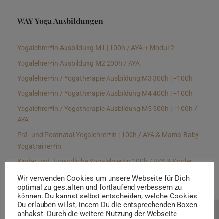
WAY Yoga Ausbildungen
Yogalehrer*in Ausbildung M1 | 100h / AYA + Modul 2
Yogalehrer*in Ausbildung M2 200h / AYA
Yogalehrer*in / Yogatherapie Ausbildung M3 300h | +100h
Yogalehrer*in / Yogatherapie Ausbildung M4 400h | +100h
Yogalehrer*in / Yogatherapie Ausbildung M5 500h | +100h /
AYA
Prä- und Postnatal Yogalehrer*in | 100h / AYA & Mama-Baby-
Yogatrainer*in
Kinder und Jugendliche Yogalehrer*in 100h / AYA & Kinder
Yogatherapeut*in / Kinderentspannungstrainer*in
Wir verwenden Cookies um unsere Webseite für Dich
optimal zu gestalten und fortlaufend verbessern zu
Yin Yogalehrer*in | 100 h & Faszientrainer*in
können. Du kannst selbst entscheiden, welche Cookies
Hormon Yogalehrer*in / Yogatherapeut*in &
Du erlauben willst, indem Du die entsprechenden Boxen
anhakst. Durch die weitere Nutzung der Webseite
Beratung buchen
Stressmanagementtrainer*in | 70h