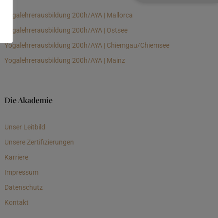
Yogalehrerausbildung 200h/AYA | Mallorca
Yogalehrerausbildung 200h/AYA | Ostsee
Yogalehrerausbildung 200h/AYA | Chiemgau/Chiemsee
Yogalehrerausbildung 200h/AYA | Mainz
Die Akademie
Unser Leitbild
Unsere Zertifizierungen
Karriere
Impressum
Datenschutz
Kontakt