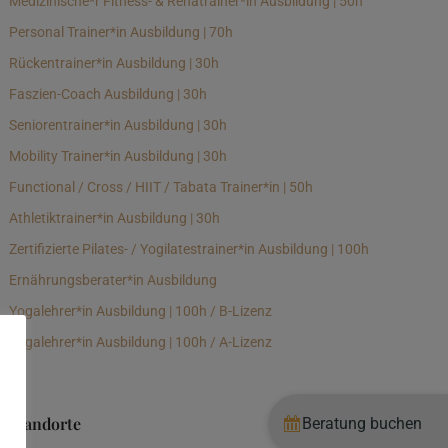
Medizinische*r Fitness- & Rehatrainer*in Ausbildung | 50h
Personal Trainer*in Ausbildung | 70h
Rückentrainer*in Ausbildung | 30h
Faszien-Coach Ausbildung | 30h
Seniorentrainer*in Ausbildung | 30h
Mobility Trainer*in Ausbildung | 30h
Functional / Cross / HIIT / Tabata Trainer*in | 50h
Athletiktrainer*in Ausbildung | 30h
Zertifizierte Pilates- / Yogilatestrainer*in Ausbildung | 100h
Ernährungsberater*in Ausbildung
Yogalehrer*in Ausbildung | 100h / B-Lizenz
Yogalehrer*in Ausbildung | 100h / A-Lizenz
Standorte
Beratung buchen