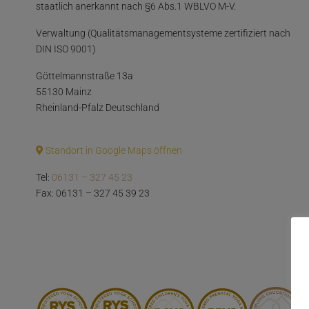
staatlich anerkannt nach §6 Abs.1 WBLVO M-V.
Verwaltung (Qualitätsmanagementsysteme zertifiziert nach
DIN ISO 9001)
Göttelmannstraße 13a
55130 Mainz
Rheinland-Pfalz Deutschland
Standort in Google Maps öffnen
Tel:
06131 – 327 45 23
Fax: 06131 – 327 45 39 23