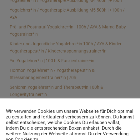
Yogalehrer*in / Yogatherapie Ausbildung M4 400h | +100h
Yogalehrer*in / Yogatherapie Ausbildung M5 500h | +100h /
AYA
Prä- und Postnatal Yogalehrer*in | 100h / AYA & Mama-Baby-
Yogatrainer*in
Kinder und Jugendliche Yogalehrer*in 100h / AYA & Kinder
Yogatherapeut*in / Kinderentspannungstrainer*in
Yin Yogalehrer*in | 100 h & Faszientrainer*in
Hormon Yogalehrer*in / Yogatherapeut*in &
Stressmanagementtrainer*in | 70h
Senioren Yogalehrer*in und Therapeut*in 100h &
Longevitytrainer*in
Business Yogalehrer*in | 100h & Burnoutpräventionstrainer*in
Wir verwenden Cookies um unsere Webseite für Dich optimal
Meditationsleiter*in | 50h & Achtsamkeitstrainer*in
zu gestalten und fortlaufend verbessern zu können. Du kannst
selbst entscheiden, welche Cookies Du erlauben willst,
Yoga Alignmenttrainer*in | 40h
indem Du die entsprechenden Boxen anhakst. Durch die
Yoga Hilfsmitteltrainer*in Ausbildung | 10 h
weitere Nutzung der Webseite stimmst Du der Verwendung
von Cookies zu.