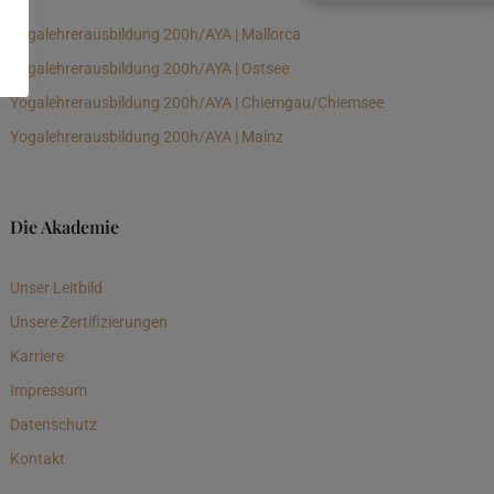
Yogalehrerausbildung 200h/AYA | Mallorca
Yogalehrerausbildung 200h/AYA | Ostsee
Yogalehrerausbildung 200h/AYA | Chiemgau/Chiemsee
Yogalehrerausbildung 200h/AYA | Mainz
Die Akademie
Unser Leitbild
Unsere Zertifizierungen
Karriere
Impressum
Datenschutz
Kontakt