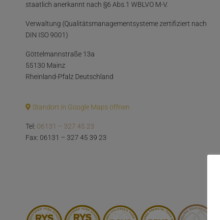
staatlich anerkannt nach §6 Abs.1 WBLVO M-V.
Verwaltung (Qualitätsmanagementsysteme zertifiziert nach
DIN ISO 9001)
Göttelmannstraße 13a
55130 Mainz
Rheinland-Pfalz Deutschland
Standort in Google Maps öffnen
Tel:
06131 – 327 45 23
Fax: 06131 – 327 45 39 23