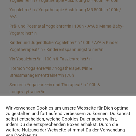
Yogalehrer*in / Yogatherapie Ausbildung M4 400h | +100h
Yogalehrer*in / Yogatherapie Ausbildung M5 500h | +100h /
AYA
Prä- und Postnatal Yogalehrer*in | 100h / AYA & Mama-Baby-
Yogatrainer*in
Kinder und Jugendliche Yogalehrer*in 100h / AYA & Kinder
Yogatherapeut*in / Kinderentspannungstrainer*in
Yin Yogalehrer*in | 100 h & Faszientrainer*in
Hormon Yogalehrer*in / Yogatherapeut*in &
Stressmanagementtrainer*in | 70h
Senioren Yogalehrer*in und Therapeut*in 100h &
Longevitytrainer*in
Business Yogalehrer*in | 100h & Burnoutpräventionstrainer*in
Wir verwenden Cookies um unsere Webseite für Dich optimal
Meditationsleiter*in | 50h & Achtsamkeitstrainer*in
zu gestalten und fortlaufend verbessern zu können. Du kannst
selbst entscheiden, welche Cookies Du erlauben willst,
Yoga Alignmenttrainer*in | 40h
indem Du die entsprechenden Boxen anhakst. Durch die
Yoga Hilfsmitteltrainer*in Ausbildung | 10 h
weitere Nutzung der Webseite stimmst Du der Verwendung
von Cookies zu.