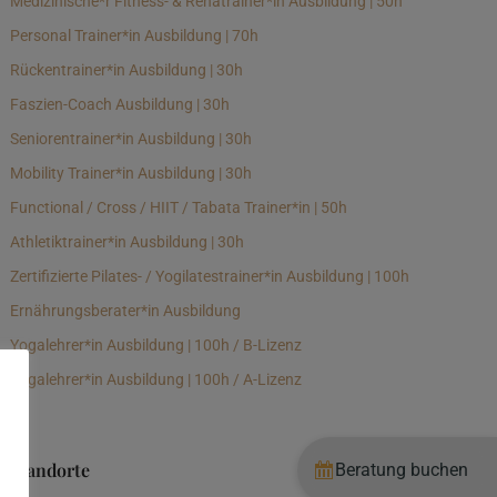
Medizinische*r Fitness- & Rehatrainer*in Ausbildung | 50h
Personal Trainer*in Ausbildung | 70h
Rückentrainer*in Ausbildung | 30h
Faszien-Coach Ausbildung | 30h
Seniorentrainer*in Ausbildung | 30h
Mobility Trainer*in Ausbildung | 30h
Functional / Cross / HIIT / Tabata Trainer*in | 50h
Athletiktrainer*in Ausbildung | 30h
Zertifizierte Pilates- / Yogilatestrainer*in Ausbildung | 100h
Ernährungsberater*in Ausbildung
Yogalehrer*in Ausbildung | 100h / B-Lizenz
Yogalehrer*in Ausbildung | 100h / A-Lizenz
Standorte
Beratung buchen