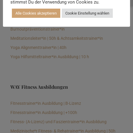
stimmst Du der Verwendung von Cookies zu.
Senioren Yogalehrer*in und Therapeut*in 100h &
Longevitytrainer*in
Alle Cookies akzeptieren
Cookie Einstellung wählen
Business Yogalehrer*in | 100h &
Burnoutpräventionstrainer*in
Meditationsleiter*in | 50h & Achtsamkeitstrainer*in
Yoga Alignmenttrainer*in | 40h
Yoga Hilfsmitteltrainer*in Ausbildung | 10 h
WAY Fitness Ausbildungen
Fitnesstrainer*in Ausbildung | B-Lizenz
Fitnesstrainer*in Ausbildung | +100h
Fitness- (A-Lizenz) und Faszientrainer*in Ausbildung
Medizinische*r Fitness- & Rehatrainer*in Ausbildung | 50h