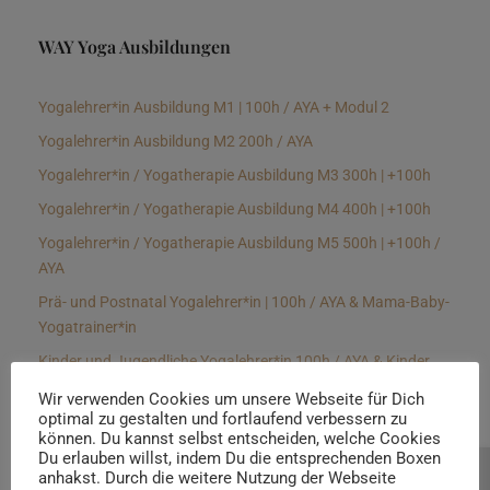
WAY Yoga Ausbildungen
Yogalehrer*in Ausbildung M1 | 100h / AYA + Modul 2
Yogalehrer*in Ausbildung M2 200h / AYA
Yogalehrer*in / Yogatherapie Ausbildung M3 300h | +100h
Yogalehrer*in / Yogatherapie Ausbildung M4 400h | +100h
Yogalehrer*in / Yogatherapie Ausbildung M5 500h | +100h /
AYA
Prä- und Postnatal Yogalehrer*in | 100h / AYA & Mama-Baby-
Yogatrainer*in
Kinder und Jugendliche Yogalehrer*in 100h / AYA & Kinder
Yogatherapeut*in / Kinderentspannungstrainer*in
Wir verwenden Cookies um unsere Webseite für Dich
optimal zu gestalten und fortlaufend verbessern zu
Yin Yogalehrer*in | 100 h & Faszientrainer*in
können. Du kannst selbst entscheiden, welche Cookies
Hormon Yogalehrer*in / Yogatherapeut*in &
Du erlauben willst, indem Du die entsprechenden Boxen
anhakst. Durch die weitere Nutzung der Webseite
Beratung buchen
Stressmanagementtrainer*in | 70h