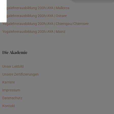
Yogalehrerausbildung 200h/AYA | Mallorca
Yogalehrerausbildung 200h/AYA | Ostsee
Yogalehrerausbildung 200h/AYA | Chiemgau/Chiemsee
Yogalehrerausbildung 200h/AYA | Mainz
Die Akademie
Unser Leitbild
Unsere Zertifizierungen
Karriere
Impressum
Datenschutz
Kontakt