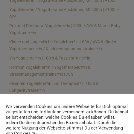
Yogalehrer*in / Yogatherapie Ausbildung M4 400h | +100h
Yogalehrer*in / Yogatherapie Ausbildung M5 500h | +100h /
AYA
Prä- und Postnatal Yogalehrer*in | 100h / AYA & Mama-Baby-
Yogatrainer*in
Kinder und Jugendliche Yogalehrer*in 100h / AYA & Kinder
Yogatherapeut*in / Kinderentspannungstrainer*in
Yin Yogalehrer*in | 100 h & Faszientrainer*in
Hormon Yogalehrer*in / Yogatherapeut*in &
Stressmanagementtrainer*in | 70h
Senioren Yogalehrer*in und Therapeut*in 100h &
Longevitytrainer*in
Business Yogalehrer*in | 100h & Burnoutpräventionstrainer*in
Wir verwenden Cookies um unsere Webseite für Dich optimal
Meditationsleiter*in | 50h & Achtsamkeitstrainer*in
zu gestalten und fortlaufend verbessern zu können. Du kannst
selbst entscheiden, welche Cookies Du erlauben willst,
Yoga Alignmenttrainer*in | 40h
indem Du die entsprechenden Boxen anhakst. Durch die
Yoga Hilfsmitteltrainer*in Ausbildung | 10 h
weitere Nutzung der Webseite stimmst Du der Verwendung
von Cookies zu.