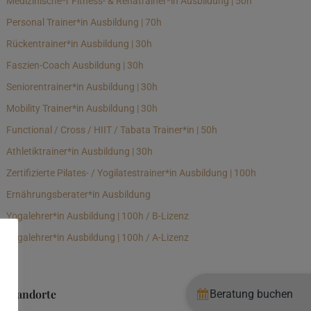
Medizinische*r Fitness- & Rehatrainer*in Ausbildung | 50h
Personal Trainer*in Ausbildung | 70h
Rückentrainer*in Ausbildung | 30h
Faszien-Coach Ausbildung | 30h
Seniorentrainer*in Ausbildung | 30h
Mobility Trainer*in Ausbildung | 30h
Functional / Cross / HIIT / Tabata Trainer*in | 50h
Athletiktrainer*in Ausbildung | 30h
Zertifizierte Pilates- / Yogilatestrainer*in Ausbildung | 100h
Ernährungsberater*in Ausbildung
Yogalehrer*in Ausbildung | 100h / B-Lizenz
Yogalehrer*in Ausbildung | 100h / A-Lizenz
Standorte
Beratung buchen