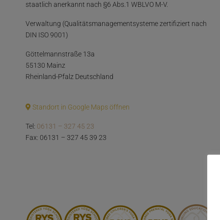
staatlich anerkannt nach §6 Abs.1 WBLVO M-V.
Verwaltung (Qualitätsmanagementsysteme zertifiziert nach
DIN ISO 9001)
Göttelmannstraße 13a
55130 Mainz
Rheinland-Pfalz Deutschland
Standort in Google Maps öffnen
Tel:
06131 – 327 45 23
Fax: 06131 – 327 45 39 23