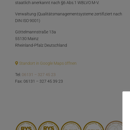
staatlich anerkannt nach §6 Abs.1 WBLVO M-V.
Verwaltung (Qualitätsmanagementsysteme zertifiziert nach
DIN ISO 9001)
Göttelmannstraße 13a
55130 Mainz
Rheinland-Pfalz Deutschland
Standort in Google Maps öffnen
Tel:
06131 – 327 45 23
Fax: 06131 – 327 45 39 23