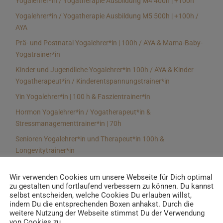
Yogalehrer*in / Yogatherapie Ausbildung M4 400h | +100h
Yogalehrer*in / Yogatherapie Ausbildung M5 500h | +100h /
AYA
Prä- und Postnatal Yogalehrer*in | 100h / AYA & Mama-Baby-
Yogatrainer*in
Kinder und Jugendliche Yogalehrer*in 100h / AYA & Kinder
Yogatherapeut*in / Kinderentspannungstrainer*in
Yin Yogalehrer*in | 100 h & Faszientrainer*in
Hormon Yogalehrer*in / Yogatherapeut*in &
Stressmanagementtrainer*in | 70h
Senioren Yogalehrer*in und Therapeut*in 100h &
Longevitytrainer*in
Business Yogalehrer*in | 100h & Burnoutpräventionstrainer*in
Wir verwenden Cookies um unsere Webseite für Dich optimal
Meditationsleiter*in | 50h & Achtsamkeitstrainer*in
zu gestalten und fortlaufend verbessern zu können. Du kannst
selbst entscheiden, welche Cookies Du erlauben willst,
Yoga Alignmenttrainer*in | 40h
indem Du die entsprechenden Boxen anhakst. Durch die
Yoga Hilfsmitteltrainer*in Ausbildung | 10 h
weitere Nutzung der Webseite stimmst Du der Verwendung
von Cookies zu.