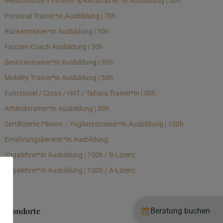
Medizinische*r Fitness- & Rehatrainer*in Ausbildung | 50h
Personal Trainer*in Ausbildung | 70h
Rückentrainer*in Ausbildung | 30h
Faszien-Coach Ausbildung | 30h
Seniorentrainer*in Ausbildung | 30h
Mobility Trainer*in Ausbildung | 30h
Functional / Cross / HIIT / Tabata Trainer*in | 50h
Athletiktrainer*in Ausbildung | 30h
Zertifizierte Pilates- / Yogilatestrainer*in Ausbildung | 100h
Ernährungsberater*in Ausbildung
Yogalehrer*in Ausbildung | 100h / B-Lizenz
Yogalehrer*in Ausbildung | 100h / A-Lizenz
Standorte
Beratung buchen