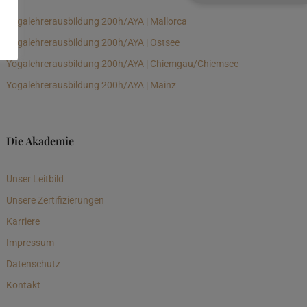
Yogalehrerausbildung 200h/AYA | Mallorca
Yogalehrerausbildung 200h/AYA | Ostsee
Yogalehrerausbildung 200h/AYA | Chiemgau/Chiemsee
Yogalehrerausbildung 200h/AYA | Mainz
Die Akademie
Unser Leitbild
Unsere Zertifizierungen
Karriere
Impressum
Datenschutz
Kontakt