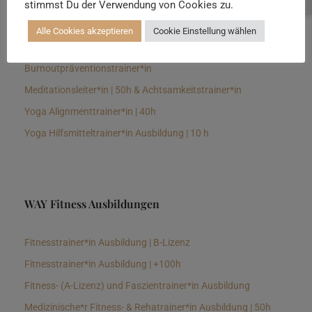
stimmst Du der Verwendung von Cookies zu.
Senioren Yogalehrer*in und Therapeut*in 100h &
Longevitytrainer*in
Alle Cookies akzeptieren
Cookie Einstellung wählen
Business Yogalehrer*in | 100h &
Burnoutpräventionstrainer*in
Meditationsleiter*in | 50h & Achtsamkeitstrainer*in
Yoga Alignmenttrainer*in | 40h
Yoga Hilfsmitteltrainer*in Ausbildung | 10 h
WAY Fitness Ausbildungen
Fitnesstrainer*in Ausbildung | B-Lizenz
Fitnesstrainer*in Ausbildung | +100h
Fitness- (A-Lizenz) und Faszientrainer*in Ausbildung
Medizinische*r Fitness- & Rehatrainer*in Ausbildung | 50h