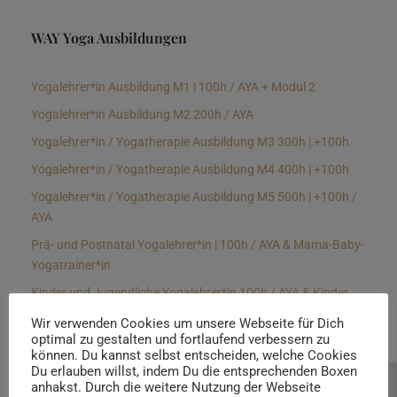
WAY Yoga Ausbildungen
Yogalehrer*in Ausbildung M1 | 100h / AYA + Modul 2
Yogalehrer*in Ausbildung M2 200h / AYA
Yogalehrer*in / Yogatherapie Ausbildung M3 300h | +100h
Yogalehrer*in / Yogatherapie Ausbildung M4 400h | +100h
Yogalehrer*in / Yogatherapie Ausbildung M5 500h | +100h /
AYA
Prä- und Postnatal Yogalehrer*in | 100h / AYA & Mama-Baby-
Yogatrainer*in
Kinder und Jugendliche Yogalehrer*in 100h / AYA & Kinder
Yogatherapeut*in / Kinderentspannungstrainer*in
Wir verwenden Cookies um unsere Webseite für Dich
optimal zu gestalten und fortlaufend verbessern zu
Yin Yogalehrer*in | 100 h & Faszientrainer*in
können. Du kannst selbst entscheiden, welche Cookies
Hormon Yogalehrer*in / Yogatherapeut*in &
Du erlauben willst, indem Du die entsprechenden Boxen
anhakst. Durch die weitere Nutzung der Webseite
Beratung buchen
Stressmanagementtrainer*in | 70h