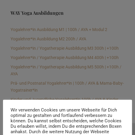
WAY Yoga Ausbildungen
Yogalehrer*in Ausbildung M1 | 100h / AYA + Modul 2
Yogalehrer*in Ausbildung M2 200h / AYA
Yogalehrer*in / Yogatherapie Ausbildung M3 300h | +100h
Yogalehrer*in / Yogatherapie Ausbildung M4 400h | +100h
Yogalehrer*in / Yogatherapie Ausbildung M5 500h | +100h /
AYA
Prä- und Postnatal Yogalehrer*in | 100h / AYA & Mama-Baby-
Yogatrainer*in
Kinder und Jugendliche Yogalehrer*in 100h / AYA & Kinder
Yogatherapeut*in / Kinderentspannungstrainer*in
Wir verwenden Cookies um unsere Webseite für Dich
optimal zu gestalten und fortlaufend verbessern zu
Yin Yogalehrer*in | 100 h & Faszientrainer*in
können. Du kannst selbst entscheiden, welche Cookies
Hormon Yogalehrer*in / Yogatherapeut*in &
Du erlauben willst, indem Du die entsprechenden Boxen
anhakst. Durch die weitere Nutzung der Webseite
Beratung buchen
Stressmanagementtrainer*in | 70h