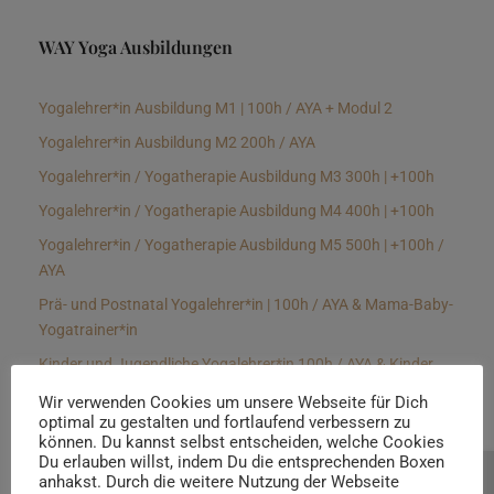
WAY Yoga Ausbildungen
Yogalehrer*in Ausbildung M1 | 100h / AYA + Modul 2
Yogalehrer*in Ausbildung M2 200h / AYA
Yogalehrer*in / Yogatherapie Ausbildung M3 300h | +100h
Yogalehrer*in / Yogatherapie Ausbildung M4 400h | +100h
Yogalehrer*in / Yogatherapie Ausbildung M5 500h | +100h /
AYA
Prä- und Postnatal Yogalehrer*in | 100h / AYA & Mama-Baby-
Yogatrainer*in
Kinder und Jugendliche Yogalehrer*in 100h / AYA & Kinder
Yogatherapeut*in / Kinderentspannungstrainer*in
Wir verwenden Cookies um unsere Webseite für Dich
optimal zu gestalten und fortlaufend verbessern zu
Yin Yogalehrer*in | 100 h & Faszientrainer*in
können. Du kannst selbst entscheiden, welche Cookies
Hormon Yogalehrer*in / Yogatherapeut*in &
Du erlauben willst, indem Du die entsprechenden Boxen
anhakst. Durch die weitere Nutzung der Webseite
Beratung buchen
Stressmanagementtrainer*in | 70h