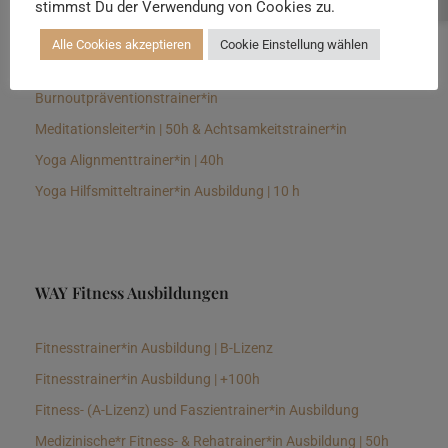
stimmst Du der Verwendung von Cookies zu.
Senioren Yogalehrer*in und Therapeut*in 100h &
Longevitytrainer*in
Alle Cookies akzeptieren
Cookie Einstellung wählen
Business Yogalehrer*in | 100h &
Burnoutpräventionstrainer*in
Meditationsleiter*in | 50h & Achtsamkeitstrainer*in
Yoga Alignmenttrainer*in | 40h
Yoga Hilfsmitteltrainer*in Ausbildung | 10 h
WAY Fitness Ausbildungen
Fitnesstrainer*in Ausbildung | B-Lizenz
Fitnesstrainer*in Ausbildung | +100h
Fitness- (A-Lizenz) und Faszientrainer*in Ausbildung
Medizinische*r Fitness- & Rehatrainer*in Ausbildung | 50h