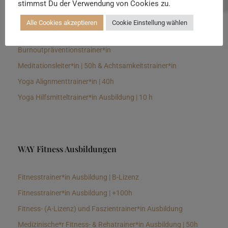
stimmst Du der Verwendung von Cookies zu.
Senioren Yogalehrer*in und Therapeut*in 100h &
Longevitytrainer*in
Alle Cookies akzeptieren
Cookie Einstellung wählen
Business Yogalehrer*in | 100h &
Burnoutpräventionstrainer*in
Meditationsleiter*in | 50h & Achtsamkeitstrainer*in
Yoga Alignmenttrainer*in | 40h
Yoga Hilfsmitteltrainer*in Ausbildung | 10 h
WAY Fitness Ausbildungen
Fitnesstrainer*in Ausbildung | B-Lizenz
Fitnesstrainer*in Ausbildung | +100h
Fitness- (A-Lizenz) und Faszientrainer*in Ausbildung
Medizinische*r Fitness- & Rehatrainer*in Ausbildung | 50h