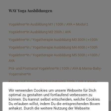
WAY Yoga Ausbildungen
Yogalehrer*in Ausbildung M1 | 100h / AYA + Modul 2
Yogalehrer*in Ausbildung M2 200h / AYA
Yogalehrer*in / Yogatherapie Ausbildung M3 300h | +100h
Yogalehrer*in / Yogatherapie Ausbildung M4 400h | +100h
Yogalehrer*in / Yogatherapie Ausbildung M5 500h | +100h /
AYA
Prä- und Postnatal Yogalehrer*in | 100h / AYA & Mama-Baby-
Yogatrainer*in
Kinder und Jugendliche Yogalehrer*in 100h / AYA & Kinder
Yogatherapeut*in / Kinderentspannungstrainer*in
Wir verwenden Cookies um unsere Webseite für Dich
optimal zu gestalten und fortlaufend verbessern zu
Yin Yogalehrer*in | 100 h & Faszientrainer*in
können. Du kannst selbst entscheiden, welche Cookies
Hormon Yogalehrer*in / Yogatherapeut*in &
Du erlauben willst, indem Du die entsprechenden Boxen
anhakst. Durch die weitere Nutzung der Webseite
Beratung buchen
Stressmanagementtrainer*in | 70h