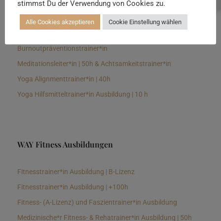
stimmst Du der Verwendung von Cookies zu.
Senioren Yogalehrer*in und Therapeut*in 100h &
Longevitytrainer*in
Alle Cookies akzeptieren
Cookie Einstellung wählen
Business Yogalehrer*in | 100h &
Burnoutpräventionstrainer*in
Meditationsleiter*in | 50h & Achtsamkeitstrainer*in
Yoga Alignmenttrainer*in | 40h
Yoga Hilfsmitteltrainer*in Ausbildung | 10 h
WAY Fitness Ausbildungen
Fitnesstrainer*in Ausbildung | B-Lizenz
Fitnesstrainer*in Ausbildung | +100h
Fitness- (A-Lizenz) und Faszientrainer*in Ausbildung
Medizinische*r Fitness- & Rehatrainer*in Ausbildung | 50h