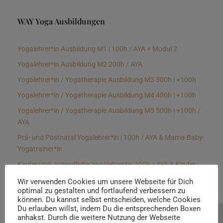
WAY Yoga Ausbildungen
Yogalehrer*in Ausbildung M1 | 100h / AYA + Modul 2
Yogalehrer*in Ausbildung M2 200h / AYA
Yogalehrer*in / Yogatherapie Ausbildung M3 300h | +100h
Yogalehrer*in / Yogatherapie Ausbildung M4 400h | +100h
Yogalehrer*in / Yogatherapie Ausbildung M5 500h | +100h /
AYA
Prä- und Postnatal Yogalehrer*in | 100h / AYA & Mama-Baby-
Yogatrainer*in
Kinder und Jugendliche Yogalehrer*in 100h / AYA & Kinder
Yogatherapeut*in / Kinderentspannungstrainer*in
Wir verwenden Cookies um unsere Webseite für Dich
optimal zu gestalten und fortlaufend verbessern zu
Yin Yogalehrer*in | 100 h & Faszientrainer*in
können. Du kannst selbst entscheiden, welche Cookies
Hormon Yogalehrer*in / Yogatherapeut*in &
Du erlauben willst, indem Du die entsprechenden Boxen
anhakst. Durch die weitere Nutzung der Webseite
Beratung buchen
Stressmanagementtrainer*in | 70h