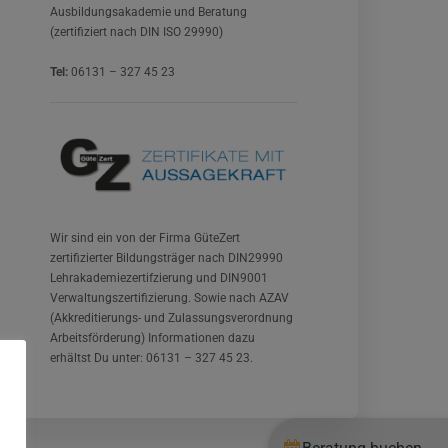
Ausbildungsakademie und Beratung
(zertifiziert nach DIN ISO 29990)
Tel:
06131 – 327 45 23
Wir sind ein von der Firma GüteZert
zertifizierter Bildungsträger nach DIN29990
Lehrakademiezertifzierung und DIN9001
Verwaltungszertifizierung. Sowie nach AZAV
(Akkreditierungs- und Zulassungsverordnung
Arbeitsförderung) Informationen dazu
erhältst Du unter: 06131 – 327 45 23.