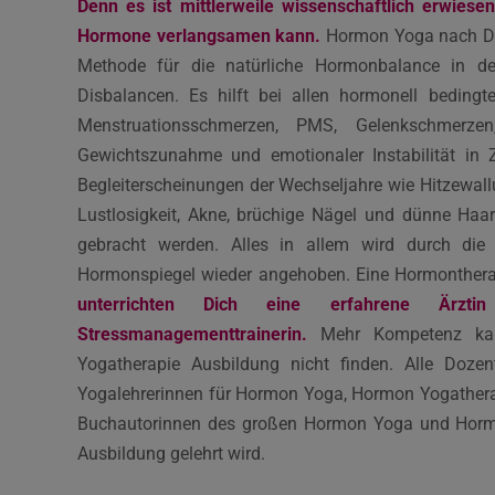
Denn es ist mittlerweile wissenschaftlich erwie
Hormone verlangsamen kann.
Hormon Yoga nach Dina
Methode für die natürliche Hormonbalance in d
Disbalancen. Es hilft bei allen hormonell bedingt
Menstruationsschmerzen, PMS, Gelenkschmerzen
Gewichtszunahme und emotionaler Instabilität in 
Begleiterscheinungen der Wechseljahre wie Hitzewall
Lustlosigkeit, Akne, brüchige Nägel und dünne Ha
gebracht werden. Alles in allem wird durch die
Hormonspiegel wieder angehoben. Eine Hormonther
unterrichten Dich eine erfahrene Ärz
Stressmanagementtrainerin.
Mehr Kompetenz kan
Yogatherapie Ausbildung nicht finden. Alle Dozen
Yogalehrerinnen für Hormon Yoga, Hormon Yogathera
Buchautorinnen des großen Hormon Yoga und Hormo
Ausbildung gelehrt wird.