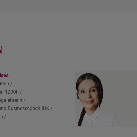
N
ises
erin /
in 1200h /
galehrerin /
und Businesscoach IHK /
n /