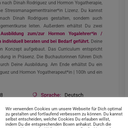
ga nach Dinah Rodriguez und Hormon Yogatherapie,
ine Stressmanagementtrainer*in Lizenz. Du kannst
ach Dinah Rodrigues gestalten, sondern auch
gementkurse leiten. Außerdem erhältst Du zwei
 Ausbildung zum/zur Hormon Yogalehrer*in /
individuell beraten und bei Bedarf geführt.
Deine
hen Konzept aufgebaut. Das Curriculum entspricht
dung in Präsenz. Die Buchautorinnen führen Dich
r durch Deine Ausbildung. Am Ende erhältst Du ein
riguez und Hormon Yogatherapeut*in | 100h und ein
38
Sprache:
Deutsch
Kursart:
Präsenz
Wir verwenden Cookies um unsere Webseite für Dich optimal
zu gestalten und fortlaufend verbessern zu können. Du kannst
selbst entscheiden, welche Cookies Du erlauben willst,
indem Du die entsprechenden Boxen anhakst. Durch die