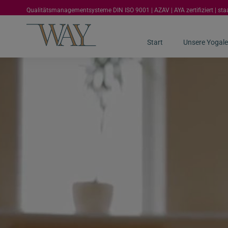
Qualitätsmanagementsysteme DIN ISO 9001 | AZAV | AYA zertifiziert | st
Start
Unsere Yogale