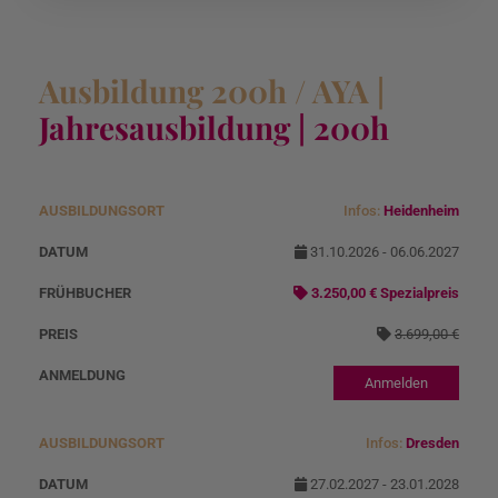
Ausbildung 200h / AYA |
Jahresausbildung | 200h
Infos:
Heidenheim
A
D
Angebotspreis
N
u
at
o
31.10.2026 - 06.06.2027
s
u
r
3.250,00 € Spezialpreis
b
m
m
3.699,00 €
il
al
d
p
Anmelden
u
r
n
ei
Infos:
Dresden
g
s
27.02.2027 - 23.01.2028