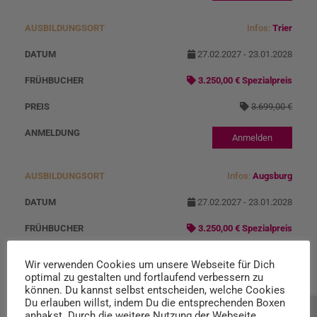
Infos:
Trier
27.02.2027 - 23.01.2028
3.250,00 € Spezialpreis
3.699,00 €
Anmelden
Infos:
Augsburg
27.02.2027 - 23.01.2028
3.250,00 € Spezialpreis
3.699,00 €
Wir verwenden Cookies um unsere Webseite für Dich
optimal zu gestalten und fortlaufend verbessern zu
Anmelden
können. Du kannst selbst entscheiden, welche Cookies
Du erlauben willst, indem Du die entsprechenden Boxen
anhakst. Durch die weitere Nutzung der Webseite