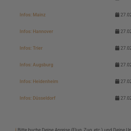
Infos: Mainz
27.02
Infos:
Hannover
27.02
Infos:
Trier
27.02
Infos:
Augsburg
27.02
Infos:
Heidenheim
27.02
Infos:
Düsseldorf
27.02
i
Bitte buche Deine Anreise (Flug, Zug, etc.) und Deine U