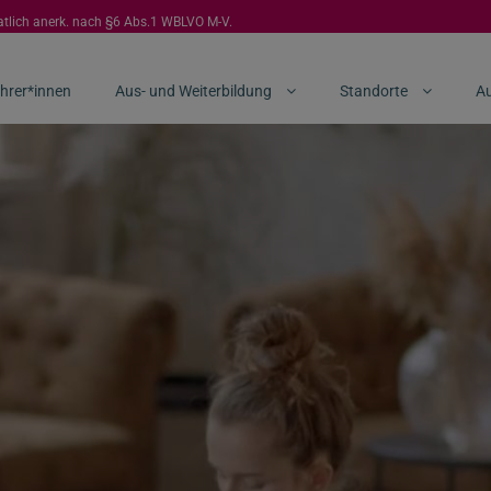
aatlich anerk. nach §6 Abs.1 WBLVO M-V.
hrer*innen
Aus- und Weiterbildung
Standorte
Au