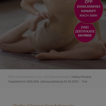
WAY Onlineakademie
/
Aus- und Weiterbildungen
/
Hatha/Vinyasa
Yogalehrer/in 200h/AYA Jahresausbildung 05.04.2025 – Trier
Hatha/Vinyasa Yogalehrer/in