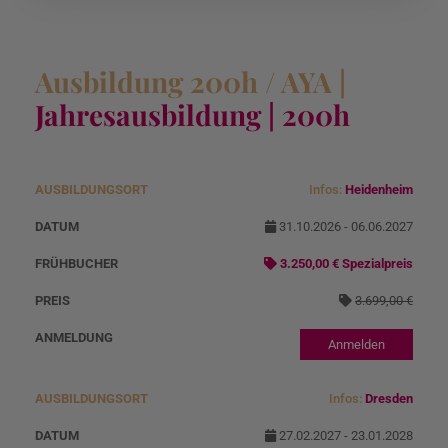
Ausbildung 200h / AYA |
Jahresausbildung | 200h
Infos:
Heidenheim
A
D
Angebotspreis
N
u
at
o
31.10.2026 - 06.06.2027
s
u
r
3.250,00 € Spezialpreis
b
m
m
3.699,00 €
il
al
d
p
Anmelden
u
r
n
ei
Infos:
Dresden
g
s
27.02.2027 - 23.01.2028