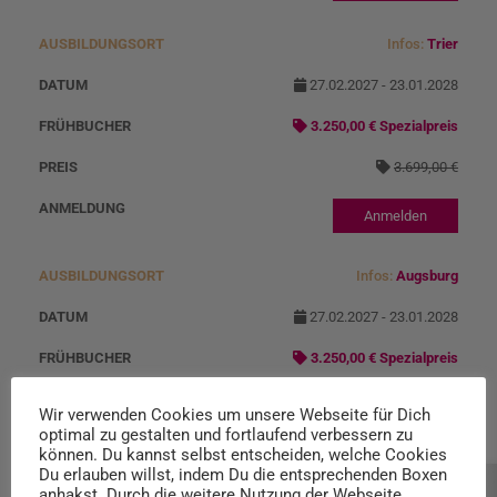
Infos:
Trier
27.02.2027 - 23.01.2028
3.250,00 € Spezialpreis
3.699,00 €
Anmelden
Infos:
Augsburg
27.02.2027 - 23.01.2028
3.250,00 € Spezialpreis
3.699,00 €
Wir verwenden Cookies um unsere Webseite für Dich
optimal zu gestalten und fortlaufend verbessern zu
Anmelden
können. Du kannst selbst entscheiden, welche Cookies
Du erlauben willst, indem Du die entsprechenden Boxen
anhakst. Durch die weitere Nutzung der Webseite