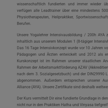
wissenschaftlich fundierten und immer wieder übe
verfügen alle Leadtrainer über eine mindestens 50
Physiotherapeuten, Heilpraktiker, Sportwissensc
Berufen.
Unsere Yogalehrer Intensivausbildung / 200h AYA ze
inhaltlich aus unserem Modulen 1 (8-tägiger Intensiv
Das 16 Tage Intensivkonzept wurde vor 10 Jahren v
Pädagogen und Ärzten entwickelt und 2012 als ers
Kurskonzept ist im Rahmen unserer staatlichen 
Rahmen der Arbeitsmarktförderung AZAV (Akkreditie
nach dem 3. Sozialgesetzbuch) und der DIN29990 Le
abgenommen. Außerdem entsprechen unserer Ausb
Alliance (AYA). Unsere Zertifikate sind deshalb weltwei
Der Kurs vermittelt Dir eine fundierte Grundlage in d
nicht nur in den Praktiken Hatha und Vinyasa tiefgre