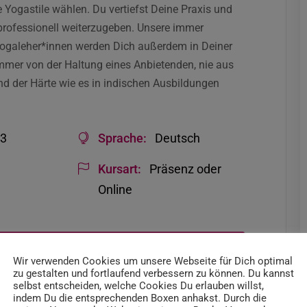
Yogastile wählen. Du vertiefst Deine Praxis und
 professionell weiterzugeben. Unsere immer
 Yogaleher*innen werden Dich außerdem in Deiner
immer von der Haltung eines Anbietenden, nie aus
nd der Härte wie es in indischen Ausbildungen
33
Sprache:
Deutsch
Kursart:
Präsenz oder
Online
0h bei WAY?
Wir verwenden Cookies um unsere Webseite für Dich optimal
zu gestalten und fortlaufend verbessern zu können. Du kannst
selbst entscheiden, welche Cookies Du erlauben willst,
indem Du die entsprechenden Boxen anhakst. Durch die
hst