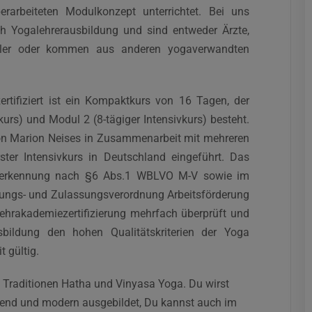
rarbeiteten Modulkonzept unterrichtet. Bei uns
0h Yogalehrerausbildung und sind entweder Ärzte,
haftler oder kommen aus anderen yogaverwandten
rtifiziert ist ein Kompaktkurs von 16 Tagen, der
kurs) und Modul 2 (8-tägiger Intensivkurs) besteht.
on Marion Neises in Zusammenarbeit mit mehreren
ter Intensivkurs in Deutschland eingeführt. Das
Anerkennung nach §6 Abs.1 WBLVO M-V sowie im
rungs- und Zulassungsverordnung Arbeitsförderung
hrakademiezertifizierung mehrfach überprüft und
ildung den hohen Qualitätskriterien der Yoga
t gültig.
en Traditionen Hatha und Vinyasa Yoga. Du wirst
ifend und modern ausgebildet, Du kannst auch im