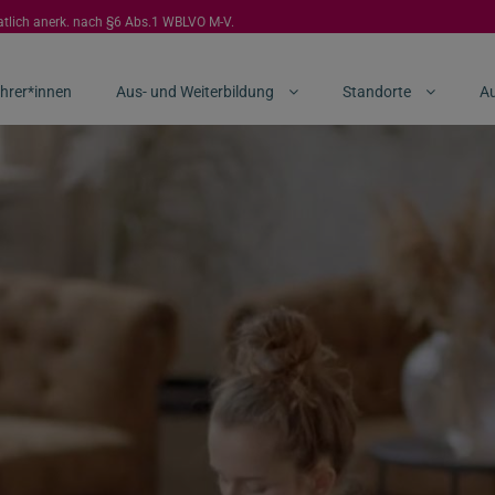
aatlich anerk. nach §6 Abs.1 WBLVO M-V.
hrer*innen
Aus- und Weiterbildung
Standorte
Au