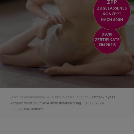
WAY Onlineakademie
/
Aus- und Weiterbildungen
/
Hatha/Vinyasa
Yogalehrer/in 200h/AYA Intensivausbildung – 26.08.2024 –
08.09.2024 Zermatt