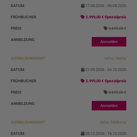
u
at
o
17.08.2026 - 30.08.2026
s
u
r
2.999,00 € Spezialpreis
b
m
m
3.699,00 €
il
al
d
p
Anmelden
u
r
n
ei
Infos: Mainz
g
s
21.09.2026 - 04.10.2026
s
2.999,00 € Spezialpreis
o
3.699,00 €
r
t
Anmelden
Infos: Mallorca
05.10.2026 - 18.10.2026