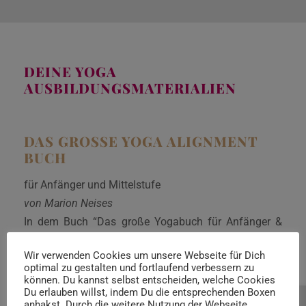
DEINE YOGA
AUSBILDUNGSMATERIALIEN
DAS GROSSE YOGA ALIGNMENT B
UCH
für Anfänger und Mittelstufe
von Marion Neises
In dem Buch “Das große Yogabuch für Anfänger &
Mittelstufe” werden alle Ebenen, die Yoga anspricht,
Wir verwenden Cookies um unsere Webseite für Dich
jeweils auf eine Asana bezogen, erklärt und
optimal zu gestalten und fortlaufend verbessern zu
angeleitet. Es ist somit sowohl ein Buch für ein
können. Du kannst selbst entscheiden, welche Cookies
Du erlauben willst, indem Du die entsprechenden Boxen
achtsames, sicheres Alignment, als auch eine
anhakst. Durch die weitere Nutzung der Webseite