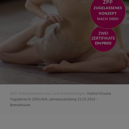
WAY Onlineakademie
/
Aus- und Weiterbildungen
/
Hatha/Vinyasa
Yogalehrer/in 200h/AYA Jahresausbildung 23.03.2024 –
Bremerhaven