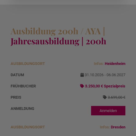
Ausbildung 200h / AYA |
Jahresausbildung | 200h
Infos:
Heidenheim
A
D
Angebotspreis
N
u
at
o
31.10.2026 - 06.06.2027
s
u
r
3.250,00 € Spezialpreis
b
m
m
3.699,00 €
il
al
d
p
Anmelden
u
r
n
ei
Infos:
Dresden