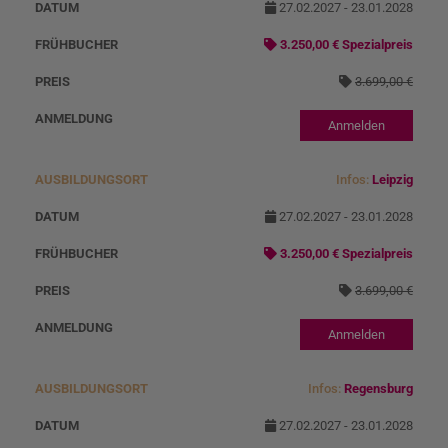
g
s
27.02.2027 - 23.01.2028
s
3.250,00 € Spezialpreis
o
3.699,00 €
r
t
Anmelden
Infos:
Leipzig
27.02.2027 - 23.01.2028
3.250,00 € Spezialpreis
3.699,00 €
Anmelden
Infos:
Regensburg
27.02.2027 - 23.01.2028