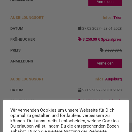
Anmelden
Infos:
Trier
27.02.2027 - 23.01.2028
3.250,00 € Spezialpreis
3.699,00 €
Anmelden
Infos:
Augsburg
27.02.2027 - 23.01.2028
3.250,00 € Spezialpreis
Wir verwenden Cookies um unsere Webseite für Dich
3.699,00 €
optimal zu gestalten und fortlaufend verbessern zu
können. Du kannst selbst entscheiden, welche Cookies
Anmelden
Du erlauben willst, indem Du die entsprechenden Boxen
anhakst. Durch die weitere Nutzung der Webseite