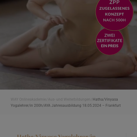
WAY Onlineakademie
/
Aus- und Weiterbildungen
/
Hatha/Vinyasa
Yogalehrer/in 200h/AYA Jahresausbildung 18.05.2024 – Frankfurt
Hatha/Vinyasa Yogalehrer/in