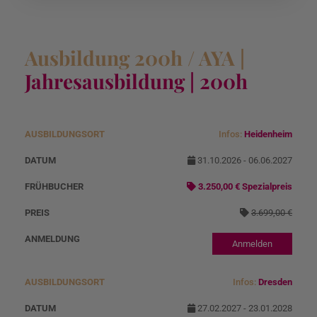
Ausbildung 200h / AYA |
Jahresausbildung | 200h
Infos:
Heidenheim
A
D
Angebotspreis
N
u
at
o
31.10.2026 - 06.06.2027
s
u
r
3.250,00 € Spezialpreis
b
m
m
3.699,00 €
il
al
d
p
Anmelden
u
r
n
ei
Infos:
Dresden
g
s
27.02.2027 - 23.01.2028