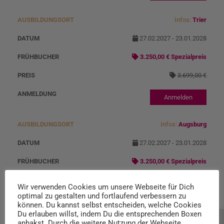
Infos:
Trier
27.02.2027 - 23.01.2028
3.250,00 € Spezialpreis
3.699,00 €
Anmelden
Infos:
Augsburg
27.02.2027 - 23.01.2028
3.250,00 € Spezialpreis
3.699,00 €
Wir verwenden Cookies um unsere Webseite für Dich
optimal zu gestalten und fortlaufend verbessern zu
Anmelden
können. Du kannst selbst entscheiden, welche Cookies
Du erlauben willst, indem Du die entsprechenden Boxen
anhakst. Durch die weitere Nutzung der Webseite