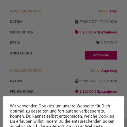
Infos:
Trier
27.02.2027 - 23.01.2028
3.250,00 € Spezialpreis
3.699,00 €
Anmelden
Infos:
Augsburg
27.02.2027 - 23.01.2028
3.250,00 € Spezialpreis
3.699,00 €
Wir verwenden Cookies um unsere Webseite für Dich
optimal zu gestalten und fortlaufend verbessern zu
Anmelden
können. Du kannst selbst entscheiden, welche Cookies
Du erlauben willst, indem Du die entsprechenden Boxen
anhakst. Durch die weitere Nutzung der Webseite