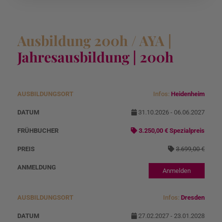
Ausbildung 200h / AYA |
Jahresausbildung | 200h
Infos:
Heidenheim
A
D
Angebotspreis
N
u
at
o
31.10.2026 - 06.06.2027
s
u
r
3.250,00 € Spezialpreis
b
m
m
3.699,00 €
il
al
d
p
Anmelden
u
r
n
ei
Infos:
Dresden
g
s
27.02.2027 - 23.01.2028