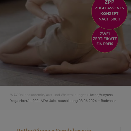
WAY Onlineakademie
/
Aus- und Weiterbildungen
/
Hatha/Vinyasa
Yogalehrer/in 200h/AYA Jahresausbildung 08.06.2024 – Bodensee
Hatha/Vinyasa Yogalehrer/in