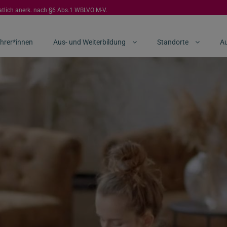
aatlich anerk. nach §6 Abs.1 WBLVO M-V.
hrer*innen
Aus- und Weiterbildung
Standorte
Au