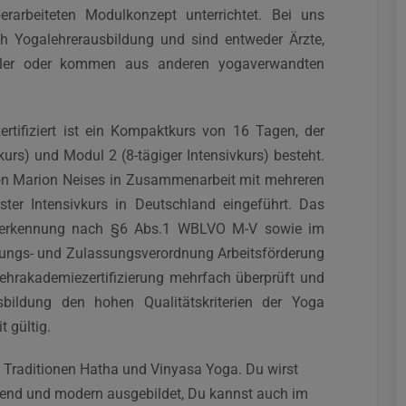
rarbeiteten Modulkonzept unterrichtet. Bei uns
0h Yogalehrerausbildung und sind entweder Ärzte,
haftler oder kommen aus anderen yogaverwandten
rtifiziert ist ein Kompaktkurs von 16 Tagen, der
kurs) und Modul 2 (8-tägiger Intensivkurs) besteht.
on Marion Neises in Zusammenarbeit mit mehreren
ter Intensivkurs in Deutschland eingeführt. Das
Anerkennung nach §6 Abs.1 WBLVO M-V sowie im
rungs- und Zulassungsverordnung Arbeitsförderung
hrakademiezertifizierung mehrfach überprüft und
ildung den hohen Qualitätskriterien der Yoga
t gültig.
en Traditionen Hatha und Vinyasa Yoga. Du wirst
ifend und modern ausgebildet, Du kannst auch im