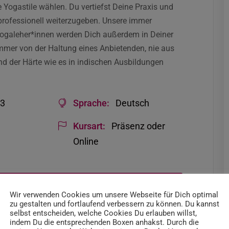
Yogastile wählen. Du vertiefst Deine Praxis und
 professionell weiterzugeben. Unsere immer
 Yogaleher*innen werden Dich außerdem in Deiner
immer von der Haltung eines Anbietenden, nie aus
nd der Härte wie es in indischen Ausbildungen
33
Sprache:
Deutsch
Kursart:
Präsenz oder
Online
0h bei WAY?
Wir verwenden Cookies um unsere Webseite für Dich optimal
zu gestalten und fortlaufend verbessern zu können. Du kannst
selbst entscheiden, welche Cookies Du erlauben willst,
indem Du die entsprechenden Boxen anhakst. Durch die
hst