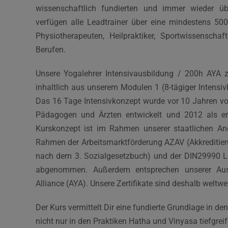
wissenschaftlich fundierten und immer wieder übe
verfügen alle Leadtrainer über eine mindestens 50
Physiotherapeuten, Heilpraktiker, Sportwissensc
Berufen.
Unsere Yogalehrer Intensivausbildung / 200h AYA ze
inhaltlich aus unserem Modulen 1 (8-tägiger Intensiv
Das 16 Tage Intensivkonzept wurde vor 10 Jahren v
Pädagogen und Ärzten entwickelt und 2012 als ers
Kurskonzept ist im Rahmen unserer staatlichen 
Rahmen der Arbeitsmarktförderung AZAV (Akkreditie
nach dem 3. Sozialgesetzbuch) und der DIN29990 Le
abgenommen. Außerdem entsprechen unserer Ausb
Alliance (AYA). Unsere Zertifikate sind deshalb weltwei
Der Kurs vermittelt Dir eine fundierte Grundlage in d
nicht nur in den Praktiken Hatha und Vinyasa tiefgre